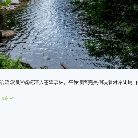
沿碧绿湖岸蜿蜒深入苍翠森林。平静湖面完美倒映着对岸陡峭山
更多