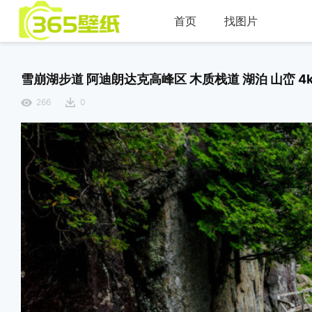
首页
找图片
雪崩湖步道 阿迪朗达克高峰区 木质栈道 湖泊 山峦 4
266
0