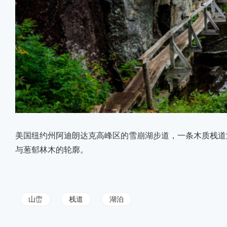
美国纽约州阿迪朗达克高峰区的雪崩湖步道，一条木质栈道
与葱郁林木的轮廓。
山峦
栈道
湖泊