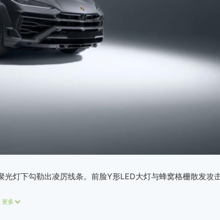
车身在聚光灯下勾勒出凌厉线条。前脸Y形LED大灯与蜂窝格栅散发攻
更多