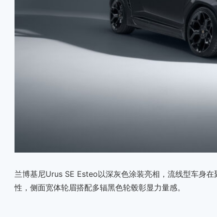
兰博基尼Urus SE Esteo以深灰色涂装亮相，流线型
性，侧面宽体轮眉搭配多辐黑色轮毂彰显力量感。