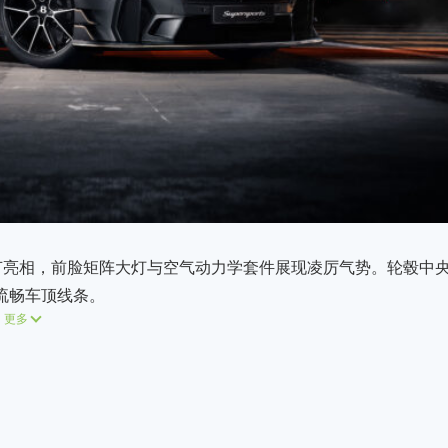
配金色细节亮相，前脸矩阵大灯与空气动力学套件展现凌厉气势。轮毂中
出流畅车顶线条。
更多