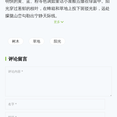
明快的黄、蓝、粉等色调如童话小屋般点缀在绿茵中。阳
光穿过葱郁的枝叶，在蜂箱和草地上投下斑驳光影，远处
朦胧山峦勾勒出宁静天际线。
更多
树木
草地
阳光
评论留言