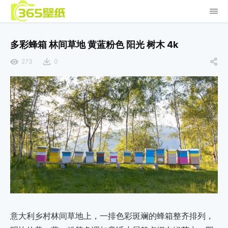
多彩蜂箱 林间草地 黄蓝粉色 阳光 树木 4k
273
0
意大利乡村林间草地上，一排色彩斑斓的蜂箱整齐排列，