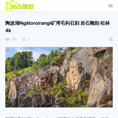
陶波湖Ngātoroirangi矿湾毛利石刻 岩石雕刻 松林
4k
286
0