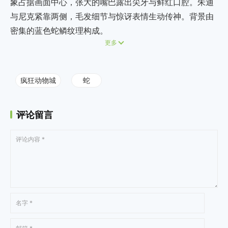
象占据画面中心，张大的嘴巴露出尖牙与鲜红口腔。朱迪
与尼克紧靠两侧，毛发细节与惊讶表情生动传神。背景由
密集的蓝色蛇鳞纹理构成。
更多
疯狂动物城
蛇
评论留言