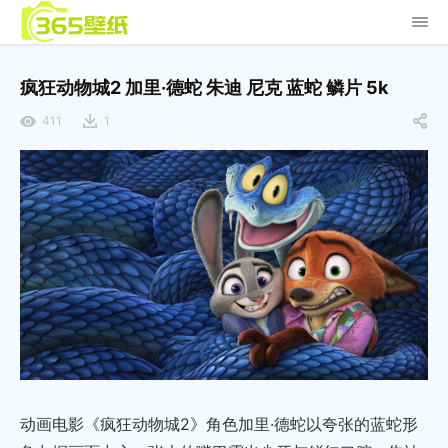
疯狂动物城2 加里·德蛇 朱迪 尼克 蓝蛇 鳞片 5k
411
1
动画电影《疯狂动物城2》角色加里·德蛇以夸张的蓝蛇形