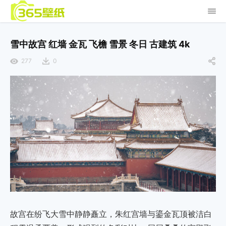
雪中故宫 红墙 金瓦 飞檐 雪景 冬日 古建筑 4k
277
0
故宫在纷飞大雪中静静矗立，朱红宫墙与鎏金瓦顶被洁白