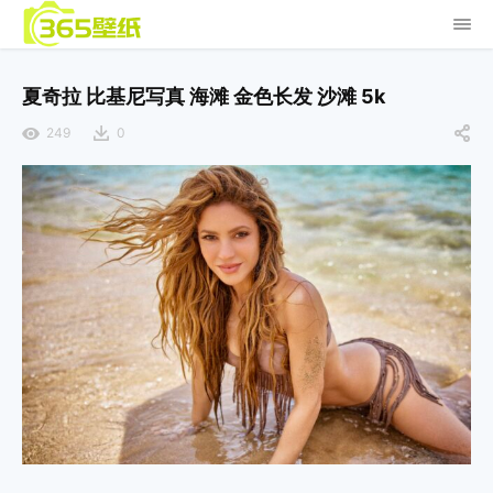
夏奇拉 比基尼写真 海滩 金色长发 沙滩 5k
249
0