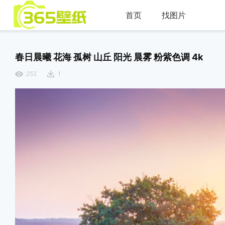
首页
找图片
春日晨曦 花海 孤树 山丘 阳光 晨雾 粉紫色调 4k
252
1