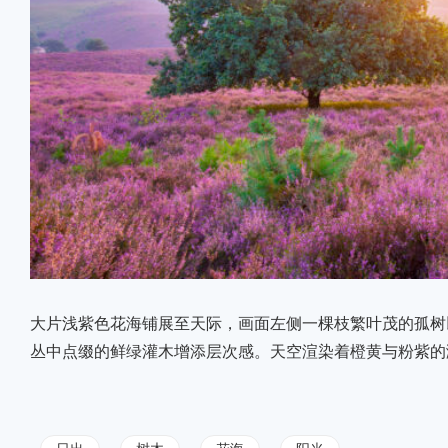
大片浅紫色花海铺展至天际，画面左侧一棵枝繁叶茂的孤树
丛中点缀的鲜绿灌木增添层次感。天空渲染着橙黄与粉紫的