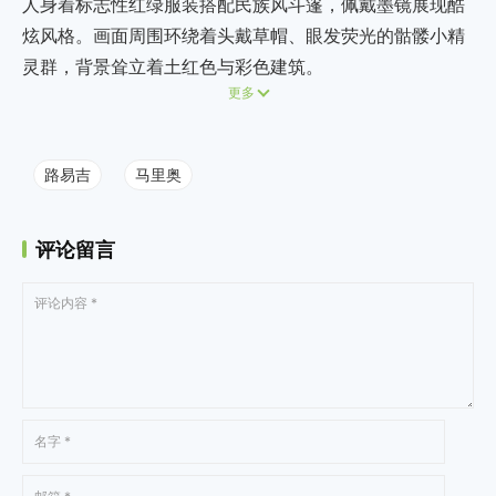
人身着标志性红绿服装搭配民族风斗篷，佩戴墨镜展现酷
炫风格。画面周围环绕着头戴草帽、眼发荧光的骷髅小精
灵群，背景耸立着土红色与彩色建筑。
更多
路易吉
马里奥
评论留言