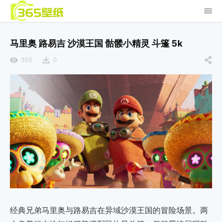
马里奥 路易吉 沙漠王国 骷髅小精灵 斗篷 5k
305
0
经典兄弟马里奥与路易吉在异域沙漠王国的冒险场景。两