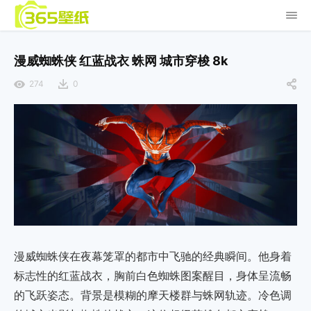
漫威蜘蛛侠 红蓝战衣 蛛网 城市穿梭 8k
274
0
漫威蜘蛛侠在夜幕笼罩的都市中飞驰的经典瞬间。他身着
标志性的红蓝战衣，胸前白色蜘蛛图案醒目，身体呈流畅
的飞跃姿态。背景是模糊的摩天楼群与蛛网轨迹。冷色调