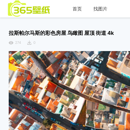
首页
找图片
拉斯帕尔马斯的彩色房屋 鸟瞰图 屋顶 街道 4k
274
0