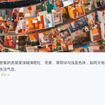
密集的房屋屋顶铺满橙红、亮黄、薄荷绿与浅蓝色块，如同大地
生活气息。
更多