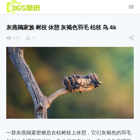
灰燕鵙家族 树枝 休憩 灰褐色羽毛 枯枝 鸟 4k
218
0
一群灰燕鵙紧密栖息在枯树枝上休憩，它们灰褐色的羽毛