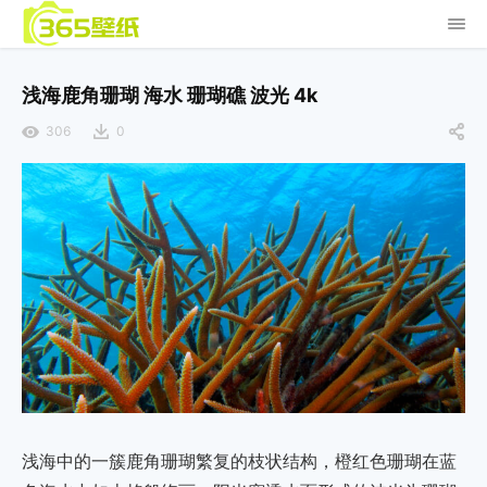
浅海鹿角珊瑚 海水 珊瑚礁 波光 4k
306
0
浅海中的一簇鹿角珊瑚繁复的枝状结构，橙红色珊瑚在蓝