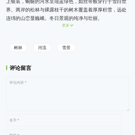
上银装，蜿蜒的河水呈现蓝绿色，如丝带般穿行于雪白世
界。两岸的松林与裸露枝干的树木覆盖着厚厚积雪，远处
连绵的山峦显巍峨。冬日景观的纯净与壮丽。
更多
树林
河流
雪景
评论留言