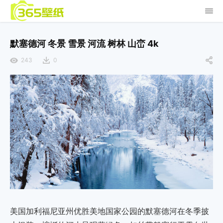
默塞德河 冬景 雪景 河流 树林 山峦 4k
243
0
美国加利福尼亚州优胜美地国家公园的默塞德河在冬季披