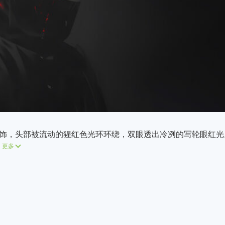
饰，头部被流动的猩红色光环环绕，双眼透出冷冽的写轮眼红光
更多