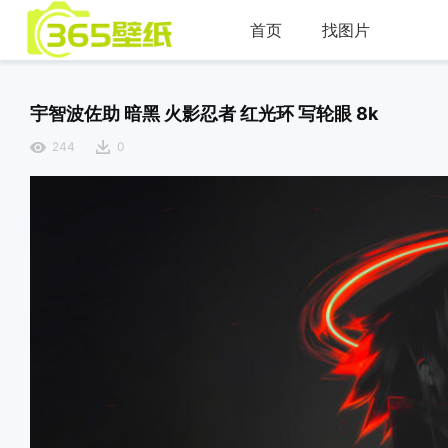
首页
找图片
宇智波佐助 暗黑 火影忍者 红光环 写轮眼 8k
244
0