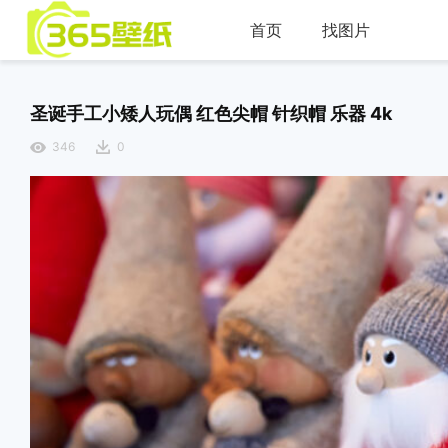
首页
找图片
圣诞手工小矮人玩偶 红色尖帽 针织帽 乐器 4k
346
0