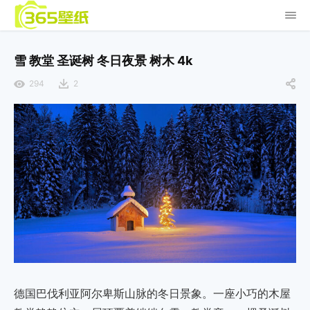
雪 教堂 圣诞树 冬日夜景 树木 4k
294
2
德国巴伐利亚阿尔卑斯山脉的冬日景象。一座小巧的木屋