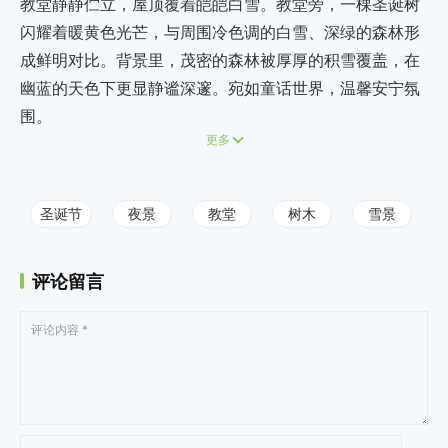
教堂静静伫立，屋顶覆着皑皑白雪。教堂旁，一棵圣诞树
闪耀着暖黄色光芒，与周围冷色调的白雪、深绿的森林形
成鲜明对比。背景里，茂密的森林被厚厚的积雪覆盖，在
幽蓝的天色下更显静谧深邃。宛如童话世界，温馨安宁氛
围。
更多
圣诞节
夜景
教堂
树木
雪景
评论留言